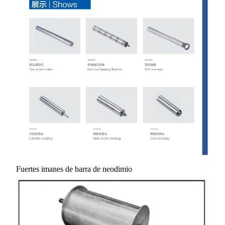
Fuertes imanes de barra de neodimio