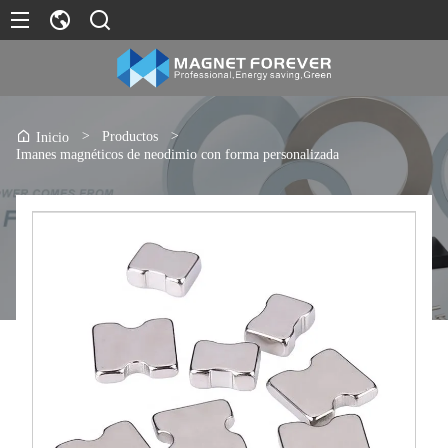
>
Productos
>
Inicio
Imanes magnéticos de neodimio con forma personalizada